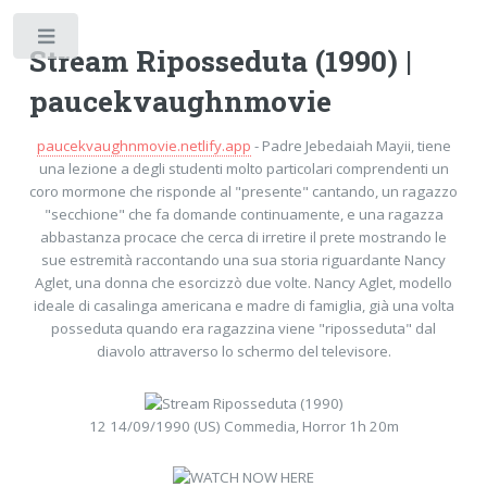
Toggle
Stream Riposseduta (1990) |
paucekvaughnmovie
paucekvaughnmovie.netlify.app
- Padre Jebedaiah Mayii, tiene
una lezione a degli studenti molto particolari comprendenti un
coro mormone che risponde al "presente" cantando, un ragazzo
"secchione" che fa domande continuamente, e una ragazza
abbastanza procace che cerca di irretire il prete mostrando le
sue estremità raccontando una sua storia riguardante Nancy
Aglet, una donna che esorcizzò due volte. Nancy Aglet, modello
ideale di casalinga americana e madre di famiglia, già una volta
posseduta quando era ragazzina viene "riposseduta" dal
diavolo attraverso lo schermo del televisore.
12 14/09/1990 (US) Commedia, Horror 1h 20m