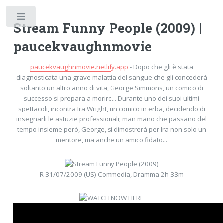
Toggle
Stream Funny People (2009) |
paucekvaughnmovie
paucekvaughnmovie.netlify.app
- Dopo che gli è stata
diagnosticata una grave malattia del sangue che gli concederà
soltanto un altro anno di vita, George Simmons, un comico di
successo si prepara a morire... Durante uno dei suoi ultimi
spettacoli, incontra Ira Wright, un comico in erba, decidendo di
insegnarli le astuzie professionali; man mano che passano del
tempo insieme però, George, si dimostrerà per Ira non solo un
mentore, ma anche un amico fidato...
R 31/07/2009 (US) Commedia, Dramma 2h 33m