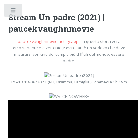
Toggle
Stream Un padre (2021) |
paucekvaughnmovie
paucekvaughnmovie.netlify.app
- In questa storia vera
emozionante e divertente, Kevin Hart è un vedovo che deve
misurarsi con uno dei compiti più difficili del mondo: essere
padre.
PG-13 18/06/2021 (RU) Dramma, Famiglia, Commedia 1h 49m